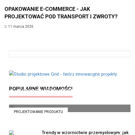
OPAKOWANIE E-COMMERCE - JAK
PROJEKTOWAĆ POD TRANSPORT I ZWROTY?
11 marca 2026
Od pomysłu do realizacji: krok po kroku
POPULARNE WIADOMOŚCI
proces projektowania produktu
1 kwietnia 2024
PROJEKTOWANIE PRODUKTU