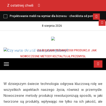
Z ostatniej chwili
?
Projektowanie mebli na wymiar dla biznesu - checklista od pomiaru
do montażu
8 sierpnia 2026
STRONA GŁÓWNA
ZA KULISAMI TECHNOLOGII PRODUKCJI: JAK
NOWOCZESNE METODY KSZTAŁTUJĄ PRZEMYSŁ
ZA KULISAMI TECHNOLOGII PRODUKCJI: JAK
Przełącz
NOWOCZESNE METODY KSZTAŁTUJĄ
menu
PRZEMYSŁ
W dzisiejszym świecie technologia odgrywa kluczową rolę we
wszystkich aspektach naszego życia, również w przemyśle.
Nowoczesne metody produkcji rewolucjonizują sposób, w jaki
tworzone są produkty, wpływając nie tylko na ich jakość, ale